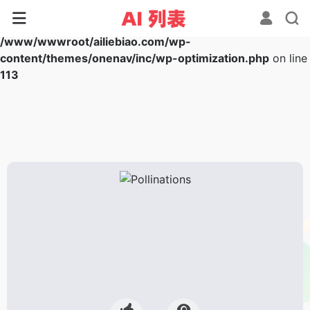
Warning
: Array to string conversion in
/www/wwwroot/ailiebiao.com/wp-
content/themes/onenav/inc/wp-optimization.php
on line
113