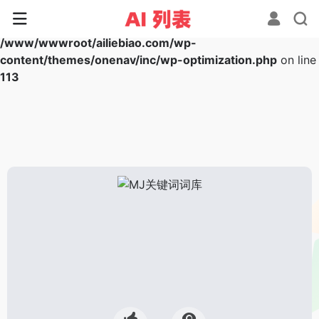
Warning
: Array to string conversion in
/www/wwwroot/ailiebiao.com/wp-
content/themes/onenav/inc/wp-optimization.php
on line
113