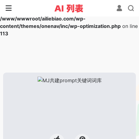
Warning
: Array to string conversion in
/www/wwwroot/ailiebiao.com/wp-
content/themes/onenav/inc/wp-optimization.php
on line
113